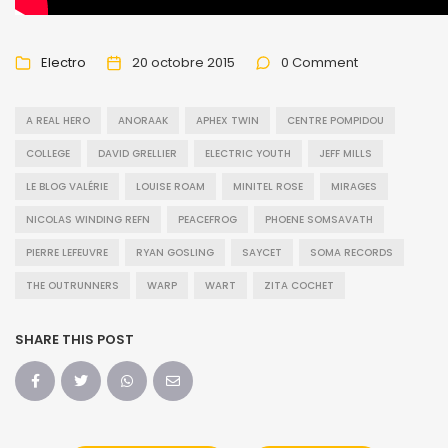
Electro
20 octobre 2015
0 Comment
A REAL HERO
ANORAAK
APHEX TWIN
CENTRE POMPIDOU
COLLEGE
DAVID GRELLIER
ELECTRIC YOUTH
JEFF MILLS
LE BLOG VALÉRIE
LOUISE ROAM
MINITEL ROSE
MIRAGES
NICOLAS WINDING REFN
PEACEFROG
PHOENE SOMSAVATH
PIERRE LEFEUVRE
RYAN GOSLING
SAYCET
SOMA RECORDS
THE OUTRUNNERS
WARP
WART
ZITA COCHET
SHARE THIS POST