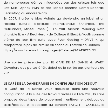
de nombreuses démos influencées par des artistes tels que
Jeff Mills, Aphex Twin et des labels comme Soma Records,
Peacefrog ou encore Warp.
En 2007, il crée le blog Valérie qui deviendra un label et un
réseau culturel d’artistes internationaux (Anoraak, The
Outrunners, Minitel Rose…). En 2011, Nicolas Winding Refn
choisit le titre « A Real Hero » de College & Electric Youth comme
thème de son film culte avec Ryan Gosling « DRIVE », qui
remportera le prix de la mise en scène au Festival de Cannes.
https://www.facebook.com/pages/College/24743627433
Une soirée présentée par LE CAFE DE LA DANSE &
WART
.
Ouverture des portes à 19h, début de la soirée aux alentours de
20h
–
LE CAFÉ DE LA DANSE PASSE EN CONFIGURATION DEBOUT
Le Café de la Danse vous accueille dans une nouvelle
configuration. A la suite des travaux réalisés à l’été 2015, la salle
propose deux types de placement : entièrement debout ou
assis/debout. A l’occasion du concert SAYCET + COLLEGE, le