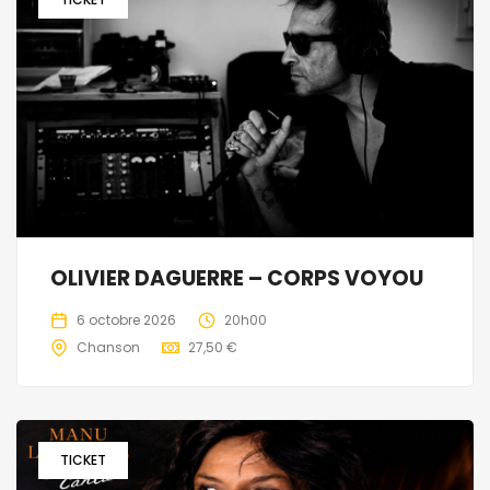
OLIVIER DAGUERRE – CORPS VOYOU
6 octobre 2026
20h00
Chanson
27,50 €
TICKET