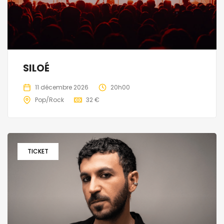
SILOÉ
11 décembre 2026
20h00
Pop/Rock
32 €
TICKET