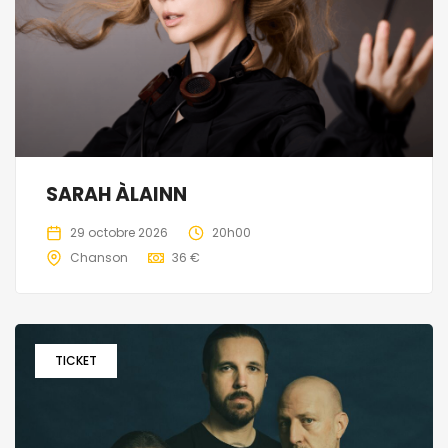
SARAH ÀLAINN
29 octobre 2026
20h00
Chanson
36 €
TICKET