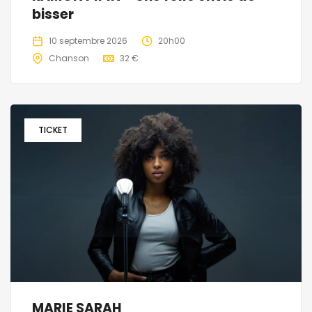
bisser
10 septembre 2026
20h00
Chanson
32 €
TICKET
MARIE SARAH