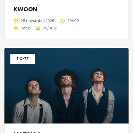
KWOON
28 novembre 2026
20h00
Rock
26/30 €
TICKET