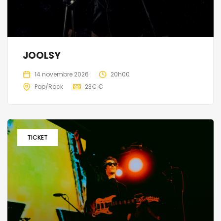
JOOLSY
14 novembre 2026
20h00
Pop/Rock
23€ €
TICKET