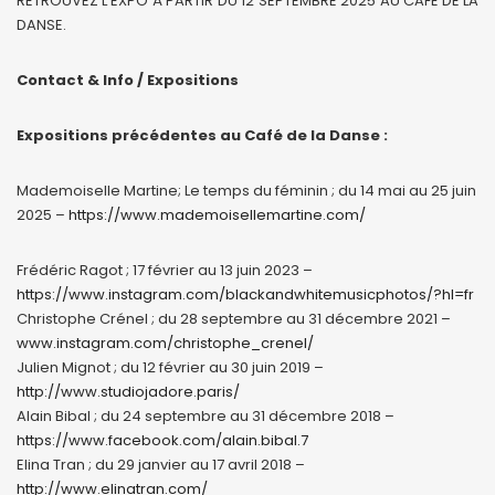
RETROUVEZ L’EXPO À PARTIR DU 12 SEPTEMBRE 2025 AU CAFÉ DE LA
DANSE.
Contact & Info / Expositions
Expositions précédentes au Café de la Danse :
Mademoiselle Martine; Le temps du féminin ; du 14 mai au 25 juin
2025 –
https://www.mademoisellemartine.com/
Frédéric Ragot ; 17 février au 13 juin 2023 –
https://www.instagram.com/blackandwhitemusicphotos/?hl=fr
Christophe Crénel ; du 28 septembre au 31 décembre 2021 –
www.instagram.com/christophe_crenel/
Julien Mignot ; du 12 février au 30 juin 2019 –
http://www.studiojadore.paris/
Alain Bibal ; du 24 septembre au 31 décembre 2018 –
https://www.facebook.com/alain.bibal.7
Elina Tran ; du 29 janvier au 17 avril 2018 –
http://www.elinatran.com/