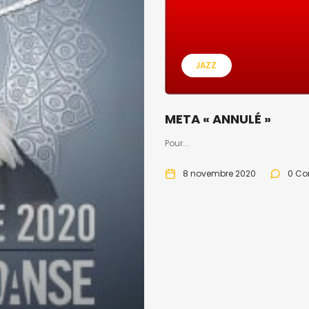
JAZZ
META « ANNULÉ »
Pour...
8 novembre 2020
0 C