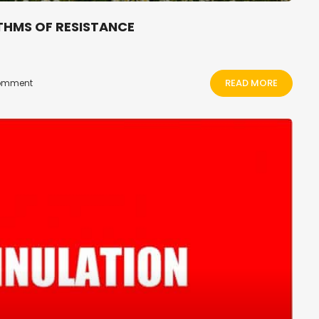
THMS OF RESISTANCE
READ MORE
omment