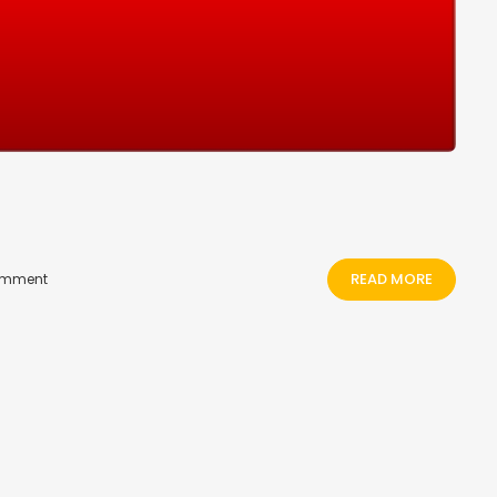
READ MORE
omment