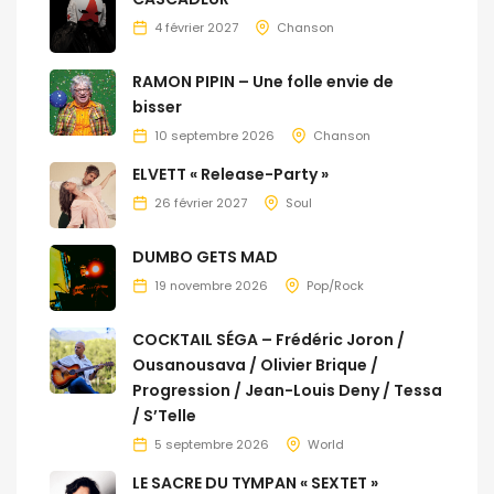
4 février 2027
Chanson
RAMON PIPIN – Une folle envie de
bisser
10 septembre 2026
Chanson
ELVETT « Release-Party »
26 février 2027
Soul
DUMBO GETS MAD
19 novembre 2026
Pop/Rock
COCKTAIL SÉGA – Frédéric Joron /
Ousanousava / Olivier Brique /
Progression / Jean-Louis Deny / Tessa
/ S’Telle
5 septembre 2026
World
LE SACRE DU TYMPAN « SEXTET »