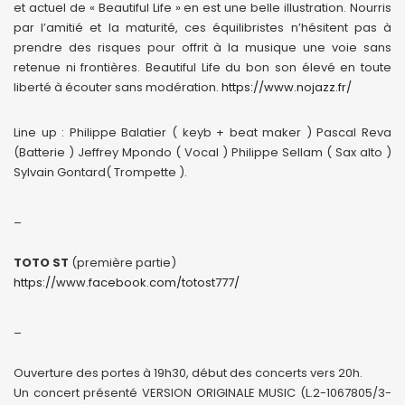
et actuel de « Beautiful Life » en est une belle illustration. Nourris
par l’amitié et la maturité, ces équilibristes n’hésitent pas à
prendre des risques pour offrit à la musique une voie sans
retenue ni frontières. Beautiful Life du bon son élevé en toute
liberté à écouter sans modération.
https://www.nojazz.fr/
Line up : Philippe Balatier ( keyb + beat maker ) Pascal Reva
(Batterie ) Jeffrey Mpondo ( Vocal ) Philippe Sellam ( Sax alto )
Sylvain Gontard( Trompette ).
_
TOTO ST
(première partie)
https://www.facebook.com/totost777/
_
Ouverture des portes à 19h30, début des concerts vers 20h.
Un concert présenté VERSION ORIGINALE MUSIC (L.2-1067805/3-