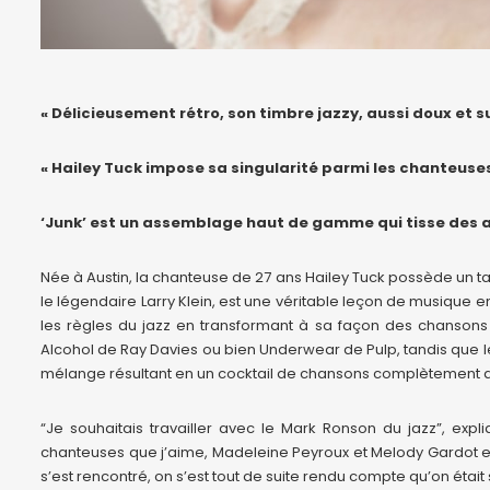
« Délicieusement rétro, son timbre jazzy, aussi doux et su
« Hailey Tuck impose sa singularité parmi les chanteuse
‘Junk’ est un assemblage haut de gamme qui tisse des 
Née à Austin, la chanteuse de 27 ans Hailey Tuck possède un tal
le légendaire Larry Klein, est une véritable leçon de musique en
les règles du jazz en transformant à sa façon des chansons
Alcohol de Ray Davies ou bien Underwear de Pulp, tandis que l
mélange résultant en un cocktail de chansons complètement ad
“Je souhaitais travailler avec le Mark Ronson du jazz”, expli
chanteuses que j’aime, Madeleine Peyroux et Melody Gardot en 
s’est rencontré, on s’est tout de suite rendu compte qu’on étai