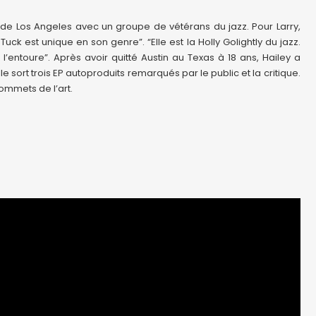
de Los Angeles avec un groupe de vétérans du jazz. Pour Larry,
k est unique en son genre”. “Elle est la Holly Golightly du jazz.
’entoure”. Après avoir quitté Austin au Texas à 18 ans, Hailey a
e sort trois EP autoproduits remarqués par le public et la critique.
sommets de l’art.