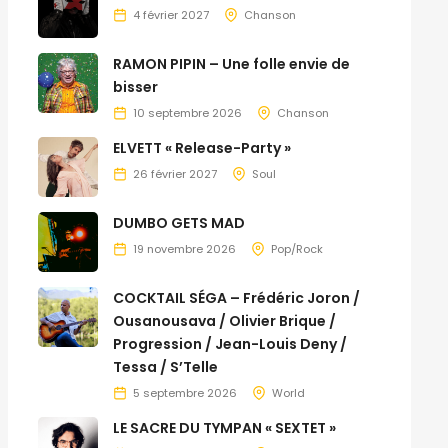
4 février 2027
Chanson
RAMON PIPIN – Une folle envie de
bisser
10 septembre 2026
Chanson
ELVETT « Release-Party »
26 février 2027
Soul
DUMBO GETS MAD
19 novembre 2026
Pop/Rock
COCKTAIL SÉGA – Frédéric Joron /
Ousanousava / Olivier Brique /
Progression / Jean-Louis Deny /
Tessa / S’Telle
5 septembre 2026
World
LE SACRE DU TYMPAN « SEXTET »