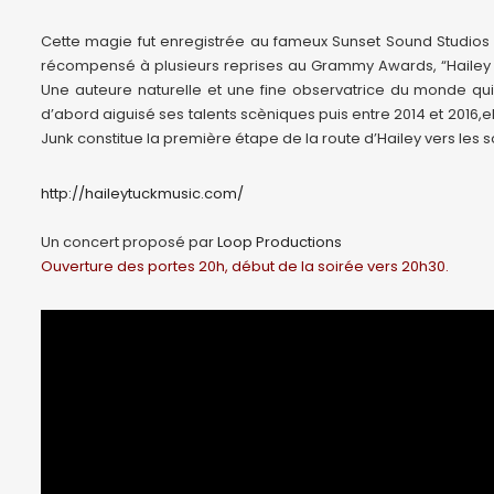
Cette magie fut enregistrée au fameux Sunset Sound Studios 
récompensé à plusieurs reprises au Grammy Awards, “Hailey Tuc
Une auteure naturelle et une fine observatrice du monde qui l
d’abord aiguisé ses talents scèniques puis entre 2014 et 2016,ell
Junk constitue la première étape de la route d’Hailey vers les 
http://haileytuckmusic.com/
Un concert proposé par
Loop Productions
Ouverture des portes 20h, début de la soirée vers 20h30.