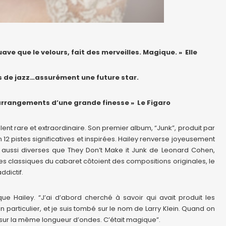
ave que le velours, fait des merveilles. Magique. » Elle
s de jazz…assurément une future star.
arrangements d’une grande finesse » Le Figaro
ent rare et extraordinaire. Son premier album, “Junk”, produit par
 12 pistes significatives et inspirées. Hailey renverse joyeusement
 aussi diverses que They Don’t Make it Junk de Leonard Cohen,
es classiques du cabaret côtoient des compositions originales, le
dictif.
que Hailey. “J’ai d’abord cherché à savoir qui avait produit les
particulier, et je suis tombé sur le nom de Larry Klein. Quand on
t sur la même longueur d’ondes. C’était magique”.