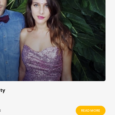
ty
READ MORE
t