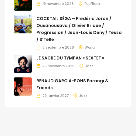
19 novembre 2026
Pop/Rock
COCKTAIL SÉGA – Frédéric Joron /
Ousanousava / Olivier Brique /
Progression / Jean-Louis Deny / Tessa
/ S’Telle
5 septembre 2026
World
LE SACRE DU TYMPAN « SEXTET »
25 novembre 2026
Jazz
RENAUD GARCIA-FONS Farangi &
Friends
29 janvier 2027
Jazz