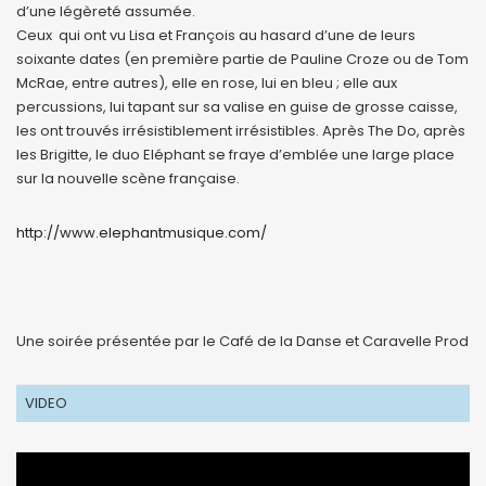
d’une légèreté assumée.
Ceux qui ont vu Lisa et François au hasard d’une de leurs
soixante dates (en première partie de Pauline Croze ou de Tom
McRae, entre autres), elle en rose, lui en bleu ; elle aux
percussions, lui tapant sur sa valise en guise de grosse caisse,
les ont trouvés irrésistiblement irrésistibles. Après The Do, après
les Brigitte, le duo Eléphant se fraye d’emblée une large place
sur la nouvelle scène française.
http://www.elephantmusique.com/
Une soirée présentée par le Café de la Danse et Caravelle Prod
VIDEO