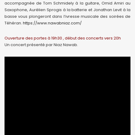
accompagnée de Tom Schmidely à la guitare, Omid Amiri au
Saxophone, Aurélien Sprogis à la batterie et Jonathan Levit à la
basse vous plongeront dans l’ivresse musicale des soirées de
Téhéran.
https://www.nawabniaz.com/
Ouverture des portes à 19h30 , début des concerts vers 20h
Un concert présenté par Niaz Nawab.