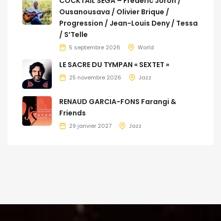
COCKTAIL SÉGA – Frédéric Joron /
Ousanousava / Olivier Brique /
Progression / Jean-Louis Deny / Tessa
/ S’Telle
5 septembre 2026
World
LE SACRE DU TYMPAN « SEXTET »
25 novembre 2026
Jazz
RENAUD GARCIA-FONS Farangi &
Friends
29 janvier 2027
Jazz