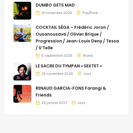
DUMBO GETS MAD
19 novembre 2026
Pop/Rock
COCKTAIL SÉGA – Frédéric Joron /
Ousanousava / Olivier Brique /
Progression / Jean-Louis Deny / Tessa
/ S’Telle
5 septembre 2026
World
LE SACRE DU TYMPAN « SEXTET »
25 novembre 2026
Jazz
RENAUD GARCIA-FONS Farangi &
Friends
29 janvier 2027
Jazz