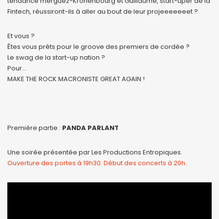
tendance merguez-Kronenbourg et Guillaume, start-uper de la
Fintech, réussiront-ils à aller au bout de leur projeeeeeeet ?
Et vous ?
Êtes vous prêts pour le groove des premiers de cordée ?
Le swag de la start-up nation ?
Pour…
MAKE THE ROCK MACRONISTE GREAT AGAIN !
Première partie :
PANDA PARLANT
Une soirée présentée par Les Productions Entropiques.
Ouverture des portes à 19h30. Début des concerts à 20h.