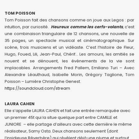
TOM POISSON
Tom Poisson fait des chansons comme on joue aux Legos : par
intuition, par curiosité.
Heureux comme les cerfs-volants
, c’est
une combinaison triangulaire de 12 chansons, une nouvelle de
35 pages, un spectacle musical et cinématographique. Sur
scène, trois musiciens et un vidéaste. C’est l’histoire de Fleur,
Hugo, Foued, Lili, Jean-Paul, Chérif… Les amours, les amitiés se
nouent et se dénouent, les évènements de la vie sont
implacables. Arrangements Fred Pallem, Emiliano Turi – Avec
Alexandre Léauthaud, Isabelle Morin, Grégory Taglione, Tom
Poisson – Lumière Christophe Genest.
https://soundcloud.com/stream
LAURA CAHEN
Elle s’appelle LAURA CAHEN et fait une entrée remarquée avec
un premier 45t qui la situe quelque part entre CAMILLE et
JUNIORE – elle partage d’ailleurs avec cette dernière le même
réalisateur, Samy Osta. Deux chansons seulement (dont
l’insidieuse Réverbère) qui révèlent déjà une plume et surtout