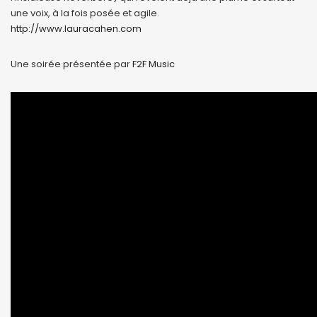
une voix, à la fois posée et agile.
http://www.lauracahen.com
Une soirée présentée par
F2F Music