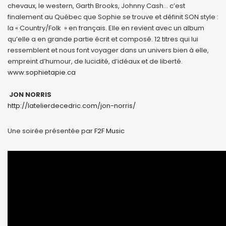
chevaux, le western, Garth Brooks, Johnny Cash… c’est
finalement au Québec que Sophie se trouve et définit SON style :
la « Country/Folk » en français. Elle en revient avec un album
qu’elle a en grande partie écrit et composé. 12 titres qui lui
ressemblent et nous font voyager dans un univers bien à elle,
empreint d’humour, de lucidité, d’idéaux et de liberté.
www.sophietapie.ca
JON NORRIS
http://latelierdecedric.com/jon-norris/
Une soirée présentée par
F2F Music