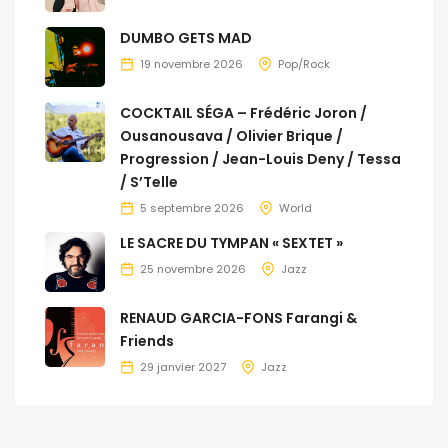
DUMBO GETS MAD
19 novembre 2026
Pop/Rock
COCKTAIL SÉGA – Frédéric Joron /
Ousanousava / Olivier Brique /
Progression / Jean-Louis Deny / Tessa
/ S’Telle
5 septembre 2026
World
LE SACRE DU TYMPAN « SEXTET »
25 novembre 2026
Jazz
RENAUD GARCIA-FONS Farangi &
Friends
29 janvier 2027
Jazz