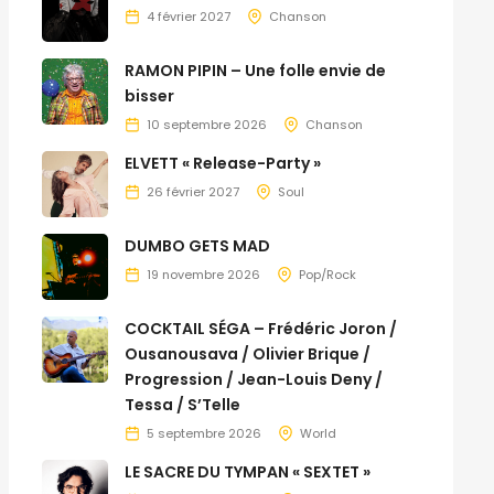
4 février 2027
Chanson
RAMON PIPIN – Une folle envie de
bisser
10 septembre 2026
Chanson
ELVETT « Release-Party »
26 février 2027
Soul
DUMBO GETS MAD
19 novembre 2026
Pop/Rock
COCKTAIL SÉGA – Frédéric Joron /
Ousanousava / Olivier Brique /
Progression / Jean-Louis Deny /
Tessa / S’Telle
5 septembre 2026
World
LE SACRE DU TYMPAN « SEXTET »