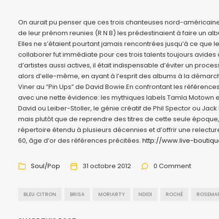
On aurait pu penser que ces trois chanteuses nord-américaines i
de leur prénom reunies (R N B) les prédestinaient à faire un al
Elles ne s’étaient pourtant jamais rencontrées jusqu’à ce que l
collaborer fut immédiate pour ces trois talents toujours avides
d’artistes aussi actives, il était indispensable d’éviter un proc
alors d’elle-même, en ayant à l’esprit des albums à la démarche
Viner au “Pin Ups” de David Bowie.En confrontant les référenc
avec une nette évidence: les mythiques labels Tamla Motown e
David ou Leiber-Stoller, le génie créatif de Phil Spector ou Jack 
mais plutôt que de reprendre des titres de cette seule époque,
répertoire étendu à plusieurs décennies et d’offrir une relec
60, âge d’or des références précitées.
http://www.live-boutiqu
Soul/Pop
31 octobre 2012
0 Comment
BLEU CITRON
BRISA
MORIARTY
NDIDI
ROCHÉ
ROSEMA