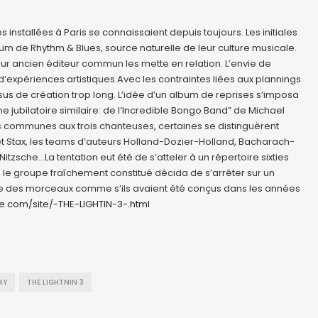
nstallées à Paris se connaissaient depuis toujours. Les initiales
bum de Rhythm & Blues, source naturelle de leur culture musicale.
eur ancien éditeur commun les mette en relation. L’envie de
 d’expériences artistiques.Avec les contraintes liées aux plannings
essus de création trop long. L’idée d’un album de reprises s’imposa
 jubilatoire similaire: de l’Incredible Bongo Band” de Michael
es communes aux trois chanteuses, certaines se distinguèrent
t Stax, les teams d’auteurs Holland-Dozier-Holland, Bacharach-
Nitzsche…La tentation eut été de s’atteler à un répertoire sixties
 le groupe fraîchement constitué décida de s’arrêter sur un
ture des morceaux comme s’ils avaient été conçus dans les années
e.com/site/-THE-LIGHTIN-3-.html
RY
THE LIGHTNIN 3