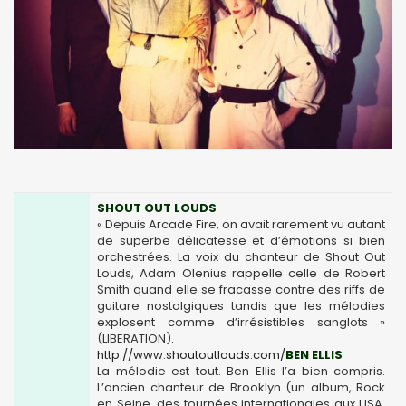
SHOUT OUT LOUDS
« Depuis Arcade Fire, on avait rarement vu autant
de superbe délicatesse et d’émotions si bien
orchestrées. La voix du chanteur de Shout Out
Louds, Adam Olenius rappelle celle de Robert
Smith quand elle se fracasse contre des riffs de
guitare nostalgiques tandis que les mélodies
explosent comme d’irrésistibles sanglots »
(LIBERATION).
http://www.shoutoutlouds.com/
BEN ELLIS
La mélodie est tout. Ben Ellis l’a bien compris.
L’ancien chanteur de Brooklyn (un album, Rock
en Seine, des tournées internationales aux USA,