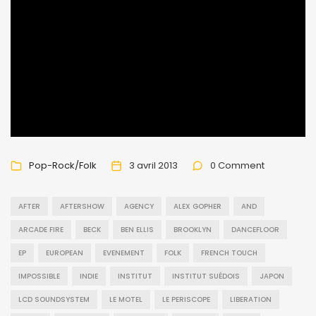
Pop-Rock/Folk
3 avril 2013
0 Comment
AFTER
AFTERSHOW
AGENCY
ALEX GOPHER
AND
ARCADE FIRE
BECK
BEN ELLIS
BROOKLYN
DANCEFLOOR
EP
EUROPEAN
EVENEMENT
FOLK
FRENCH TOUCH
IMPOSSIBLE
INDIE
INSTITUT
INSTITUT SUÉDOIS
JAPON
LCD SOUNDSYSTEM
LE MOTEL
LE PERISCOPE
LIBERATION