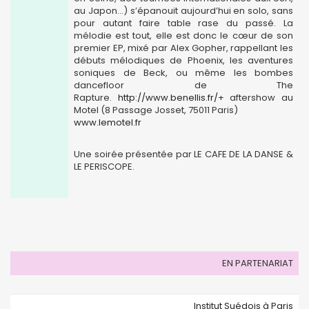
au Japon…) s’épanouit aujourd’hui en solo, sans
pour autant faire table rase du passé. La
mélodie est tout, elle est donc le cœur de son
premier EP, mixé par Alex Gopher, rappellant les
débuts mélodiques de Phoenix, les aventures
soniques de Beck, ou même les bombes
dancefloor de The
Rapture.
http://www.benellis.fr/
+ aftershow au
Motel (8 Passage Josset, 75011 Paris)
www.lemotel.fr
Une soirée présentée par LE CAFE DE LA DANSE &
LE PERISCOPE.
EN PARTENARIAT
Institut Suédois à Paris