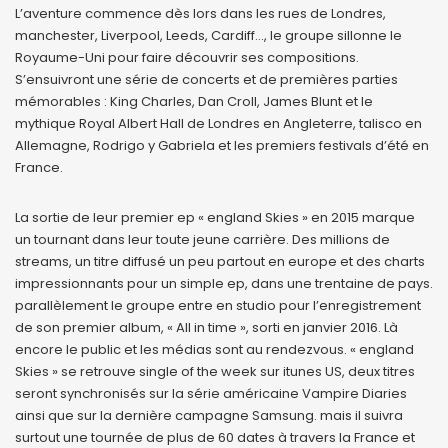
L’aventure commence dès lors dans les rues de Londres,
manchester, Liverpool, Leeds, Cardiff…, le groupe sillonne le
Royaume-Uni pour faire découvrir ses compositions.
S’ensuivront une série de concerts et de premières parties
mémorables : King Charles, Dan Croll, James Blunt et le
mythique Royal Albert Hall de Londres en Angleterre, talisco en
Allemagne, Rodrigo y Gabriela et les premiers festivals d’été en
France.
La sortie de leur premier ep « england Skies » en 2015 marque
un tournant dans leur toute jeune carrière. Des millions de
streams, un titre diffusé un peu partout en europe et des charts
impressionnants pour un simple ep, dans une trentaine de pays.
parallèlement le groupe entre en studio pour l’enregistrement
de son premier album, « All in time », sorti en janvier 2016. Là
encore le public et les médias sont au rendezvous. « england
Skies » se retrouve single of the week sur itunes US, deux titres
seront synchronisés sur la série américaine Vampire Diaries
ainsi que sur la dernière campagne Samsung. mais il suivra
surtout une tournée de plus de 60 dates à travers la France et