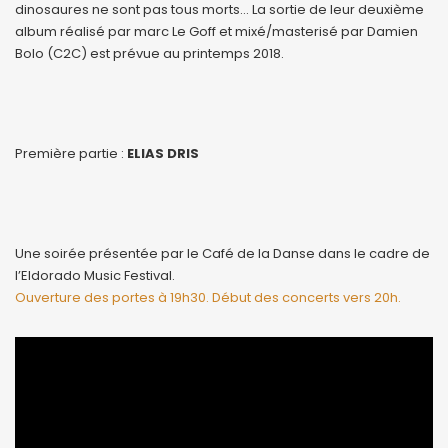
dinosaures ne sont pas tous morts… La sortie de leur deuxième
album réalisé par marc Le Goff et mixé/masterisé par Damien
Bolo (C2C) est prévue au printemps 2018.
Première partie :
ELIAS DRIS
Une soirée présentée par le Café de la Danse dans le cadre de
l’Eldorado Music Festival.
Ouverture des portes à 19h30. Début des concerts vers 20h.