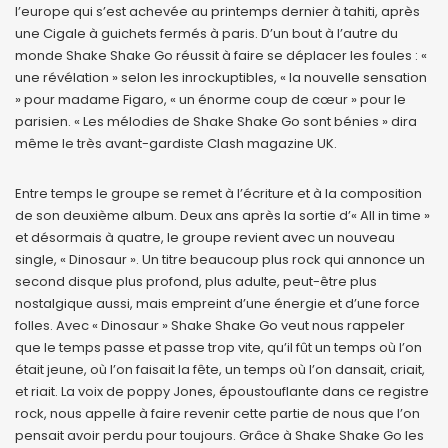
l’europe qui s’est achevée au printemps dernier à tahiti, après
une Cigale à guichets fermés à paris. D’un bout à l’autre du
monde Shake Shake Go réussit à faire se déplacer les foules : «
une révélation » selon les inrockuptibles, « la nouvelle sensation
» pour madame Figaro, « un énorme coup de cœur » pour le
parisien. « Les mélodies de Shake Shake Go sont bénies » dira
même le très avant-gardiste Clash magazine UK.
Entre temps le groupe se remet à l’écriture et à la composition
de son deuxième album. Deux ans après la sortie d’« All in time »
et désormais à quatre, le groupe revient avec un nouveau
single, « Dinosaur ». Un titre beaucoup plus rock qui annonce un
second disque plus profond, plus adulte, peut-être plus
nostalgique aussi, mais empreint d’une énergie et d’une force
folles. Avec « Dinosaur » Shake Shake Go veut nous rappeler
que le temps passe et passe trop vite, qu’il fût un temps où l’on
était jeune, où l’on faisait la fête, un temps où l’on dansait, criait,
et riait. La voix de poppy Jones, époustouflante dans ce registre
rock, nous appelle à faire revenir cette partie de nous que l’on
pensait avoir perdu pour toujours. Grâce à Shake Shake Go les