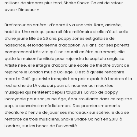
millions de streams plus tard, Shake Shake Go est de retour
avec « Dinosaur ».
Bref retour en arrière : d’abord il y a une voix. Rare, animée,
habitée. Une voix qui pourrait être millénaire si elle n’était celle
d’une jeune fille de 26 ans. poppy Jones est galloise de
naissance, et londonienne d’adoption. A 11 ans, car ses parents
comprennent très vite qu’il ne saurait en être autrement, elle
quitte la maison familiale pour rejoindre la capitale anglaise.
Artiste née, elle intègre d’abord une école de théâtre avant de
rejoindre le London music College. C’est là qu’elle rencontre
marc Le Goff, guitariste français hors pair expatrié à Londres à la
recherche de LA voix qui pourrait incarner au mieux les
musiques qui l’entêtent depuis toujours. La voix de poppy,
incroyable pour son jeune âge, époustouflante dans ce registre
pop, le convainc immédiatement. Des premiers moments
d’écriture à l’envie de jouer ses morceaux sur scène, le duo se
renforce de trois musiciens. Shake Shake Go naît en 2013, à
Londres, sur les bancs de l’université.