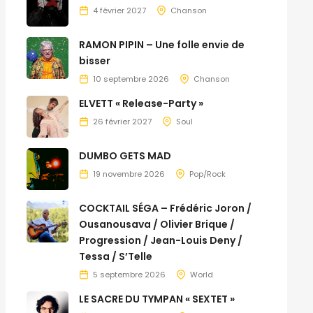
4 février 2027
Chanson
RAMON PIPIN – Une folle envie de
bisser
10 septembre 2026
Chanson
ELVETT « Release-Party »
26 février 2027
Soul
DUMBO GETS MAD
19 novembre 2026
Pop/Rock
COCKTAIL SÉGA – Frédéric Joron /
Ousanousava / Olivier Brique /
Progression / Jean-Louis Deny /
Tessa / S’Telle
5 septembre 2026
World
LE SACRE DU TYMPAN « SEXTET »