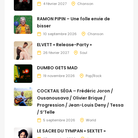
4 février 2027
Chanson
RAMON PIPIN – Une folle envie de
bisser
10 septembre 2026
Chanson
ELVETT « Release-Party »
26 février 2027
Soul
DUMBO GETS MAD
19 novembre 2026
Pop/Rock
COCKTAIL SÉGA – Frédéric Joron /
Ousanousava / Olivier Brique /
Progression / Jean-Louis Deny / Tessa
/ S’Telle
5 septembre 2026
World
LE SACRE DU TYMPAN « SEXTET »