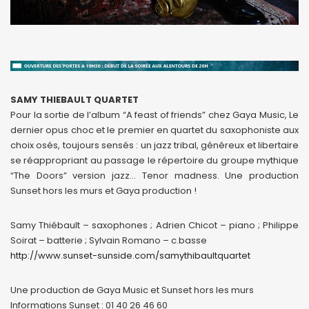
SAMY THIEBAULT QUARTET
Pour la sortie de l’album “A feast of friends” chez Gaya Music, Le
dernier opus choc et le premier en quartet du saxophoniste aux
choix osés, toujours sensés : un jazz tribal, généreux et libertaire
se réappropriant au passage le répertoire du groupe mythique
“The Doors” version jazz… Tenor madness. Une production
Sunset hors les murs et Gaya production !
Samy Thiébault – saxophones ; Adrien Chicot – piano ; Philippe
Soirat – batterie ; Sylvain Romano – c.basse
http://www.sunset-sunside.com/samythibaultquartet
Une production de Gaya Music et Sunset hors les murs
Informations Sunset : 01 40 26 46 60