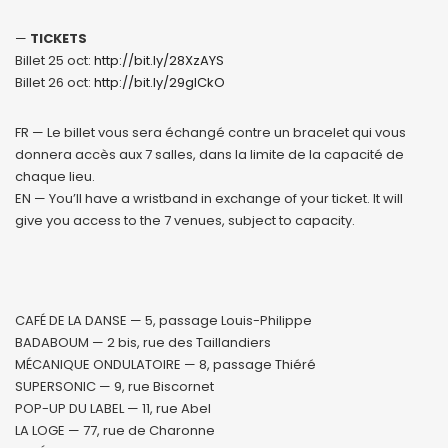
—
TICKETS
Billet 25 oct:
http://bit.ly/28XzAYS
Billet 26 oct:
http://bit.ly/29gICkO
FR — Le billet vous sera échangé contre un bracelet qui vous
donnera accès aux 7 salles, dans la limite de la capacité de
chaque lieu.
EN — You’ll have a wristband in exchange of your ticket. It will
give you access to the 7 venues, subject to capacity.
CAFÉ DE LA DANSE — 5, passage Louis-Philippe
BADABOUM — 2 bis, rue des Taillandiers
MÉCANIQUE ONDULATOIRE — 8, passage Thiéré
SUPERSONIC — 9, rue Biscornet
POP-UP DU LABEL — 11, rue Abel
LA LOGE — 77, rue de Charonne