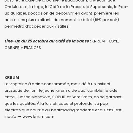
Bastille : le Café de la Danse, le Badaboum, la Mécanique
Ondulatoire, la Loge, le Café de la Presse, le Supersonic, le Pop-
up du label. L’occasion de découvrir en avant-première les
artistes les plus exaltants du moment. Le billet (16€ par soir)
permettra d’accéder aux 7 salles.
Line-Up du 25 octobre au Café de la Danse :
KRRUM + LOYLE
CARNER + FRANCES
KRRUM
La vingtaine à peine consommée, mais déjà un instinct
artistique de lion : le jeune Krrum a de quoi combler le vide
entre Hudson Mohawke, SOPHIE et Sam Smith, en ne gardant
que les qualités. À la fois efficace et profonde, sa pop
électronique nourrie au beatmaking moderne et au R’n’B est
inouïe. —
www.krrum.com