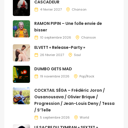
CASCADEUR
4 février 2027
Chanson
RAMON PIPIN – Une folle envie de
bisser
10 septembre 2026
Chanson
ELVETT « Release-Party »
26 février 2027
Soul
DUMBO GETS MAD
19 novembre 2026
Pop/Rock
COCKTAIL SÉGA – Frédéric Joron /
Ousanousava / Olivier Brique /
Progression / Jean-Louis Deny / Tessa
/ S’Telle
5 septembre 2026
World
LE SACRE DU TYMPAN « SEXTET »