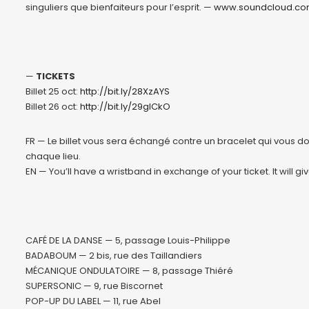
singuliers que bienfaiteurs pour l’esprit. —
www.soundcloud.co
—
TICKETS
Billet 25 oct:
http://bit.ly/28XzAYS
Billet 26 oct:
http://bit.ly/29gICkO
FR — Le billet vous sera échangé contre un bracelet qui vous do
chaque lieu.
EN — You’ll have a wristband in exchange of your ticket. It will g
CAFÉ DE LA DANSE — 5, passage Louis-Philippe
BADABOUM — 2 bis, rue des Taillandiers
MÉCANIQUE ONDULATOIRE — 8, passage Thiéré
SUPERSONIC — 9, rue Biscornet
POP-UP DU LABEL — 11, rue Abel