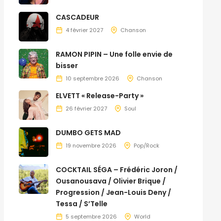
CASCADEUR
4 février 2027
Chanson
RAMON PIPIN – Une folle envie de
bisser
10 septembre 2026
Chanson
ELVETT « Release-Party »
26 février 2027
Soul
DUMBO GETS MAD
19 novembre 2026
Pop/Rock
COCKTAIL SÉGA – Frédéric Joron /
Ousanousava / Olivier Brique /
Progression / Jean-Louis Deny /
Tessa / S’Telle
5 septembre 2026
World