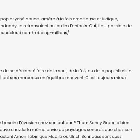
une pop psyché douce-amère à la fois ambitieuse et ludique,
addy se retrouvaient au jardin d’enfants. Oui, il est possible de
undcloud.com/robbing-millions/
 de se décider à faire de la soul, de la folk ou de la pop intimiste
maintient ses morceaux en équilibre mouvant. C’est toujours mieux
 un besoin d’évasion chez son batteur ? Thom Sonny Green a bien
retrouve chez lui la même envie de paysages sonores que chez son
 autant Amon Tobin que Madlib ou Ulrich Schnauss sont aussi