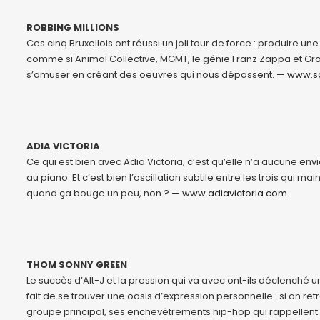
ROBBING MILLIONS
Ces cinq Bruxellois ont réussi un joli tour de force : produire 
comme si Animal Collective, MGMT, le génie Franz Zappa et Grand
s’amuser en créant des oeuvres qui nous dépassent. —
www.so
ADIA VICTORIA
Ce qui est bien avec Adia Victoria, c’est qu’elle n’a aucune envie
au piano. Et c’est bien l’oscillation subtile entre les trois qui 
quand ça bouge un peu, non ? —
www.adiavictoria.com
THOM SONNY GREEN
Le succès d’Alt-J et la pression qui va avec ont-ils déclenché
fait de se trouver une oasis d’expression personnelle : si on 
groupe principal, ses enchevêtrements hip-hop qui rappellent