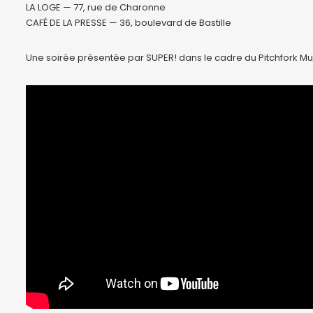
LA LOGE — 77, rue de Charonne
CAFÉ DE LA PRESSE — 36, boulevard de Bastille
Une soirée présentée par SUPER! dans le cadre du Pitchfork Musi