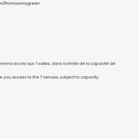
m/thomsonnygreen
nnera accès aux 7 salles, dans la limite de la capacité de
ive you access to the 7 venues, subject to capacity.