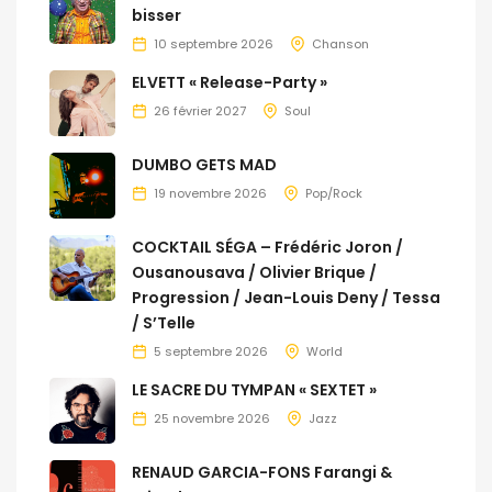
bisser
10 septembre 2026
Chanson
ELVETT « Release-Party »
26 février 2027
Soul
DUMBO GETS MAD
19 novembre 2026
Pop/Rock
COCKTAIL SÉGA – Frédéric Joron /
Ousanousava / Olivier Brique /
Progression / Jean-Louis Deny / Tessa
/ S’Telle
5 septembre 2026
World
LE SACRE DU TYMPAN « SEXTET »
25 novembre 2026
Jazz
RENAUD GARCIA-FONS Farangi &