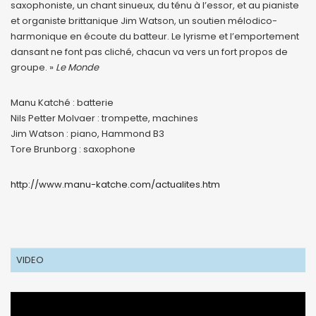
saxophoniste, un chant sinueux, du ténu à l’essor, et au pianiste
et organiste brittanique Jim Watson, un soutien mélodico-
harmonique en écoute du batteur. Le lyrisme et l’emportement
dansant ne font pas cliché, chacun va vers un fort propos de
groupe. »
Le Monde
Manu Katché : batterie
Nils Petter Molvaer : trompette, machines
Jim Watson : piano, Hammond B3
Tore Brunborg : saxophone
http://www.manu-katche.com/actualites.htm
VIDEO