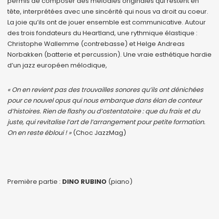
permis de composer des mélodies originales qui restent en
tête, interprétées avec une sincérité qui nous va droit au coeur.
La joie qu’ils ont de jouer ensemble est communicative. Autour
des trois fondateurs du Heartland, une rythmique élastique :
Christophe Wallemme (contrebasse) et Helge Andreas
Norbakken (batterie et percussion). Une vraie esthétique hardie
d’un jazz européen mélodique,
« On en revient pas des trouvailles sonores qu’ils ont dénichées
pour ce nouvel opus qui nous embarque dans élan de conteur
d’histoires. Rien de flashy ou d’ostentatoire : que du frais et du
juste, qui revitalise l’art de l’arrangement pour petite formation.
On en reste ébloui ! »
(Choc JazzMag)
Première partie :
DINO RUBINO
(piano)