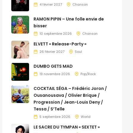
4 février 2027
Chanson
RAMON PIPIN – Une folle envie de
bisser
10 septembre 2026
Chanson
ELVETT « Release-Party »
26 février 2027
Soul
DUMBO GETS MAD
19 novembre 2026
Pop/Rock
COCKTAIL SÉGA – Frédéric Joron /
Ousanousava / Olivier Brique /
Progression / Jean-Louis Deny /
Tessa / S’Telle
5 septembre 2026
World
LE SACRE DU TYMPAN « SEXTET »