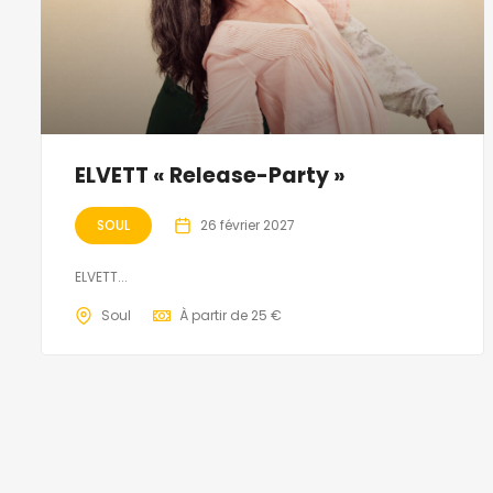
ELVETT « Release-Party »
SOUL
26 février 2027
ELVETT...
Soul
À partir de 25 €