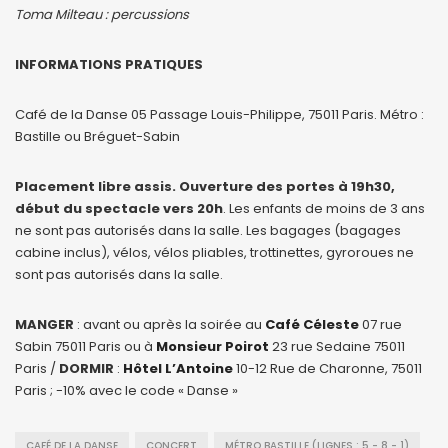
Toma Milteau : percussions
INFORMATIONS PRATIQUES
Café de la Danse 05 Passage Louis-Philippe, 75011 Paris. Métro :
Bastille ou Bréguet-Sabin
Placement libre assis. Ouverture des portes à 19h30,
début du spectacle vers 20h
. Les enfants de moins de 3 ans
ne sont pas autorisés dans la salle. Les bagages (bagages
cabine inclus), vélos, vélos pliables, trottinettes, gyroroues ne
sont pas autorisés dans la salle.
MANGER
: avant ou après la soirée au
Café Céleste
07 rue
Sabin 75011 Paris ou à
Monsieur Poirot
23 rue Sedaine 75011
Paris /
DORMIR
:
Hôtel L’Antoine
10-12 Rue de Charonne, 75011
Paris ; -10% avec le code « Danse »
CAFÉ DE LA DANSE
CONCERT
MÉTRO BASTILLE (LIGNES : 5 - 8 - 1)