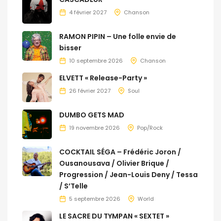
4 février 2027
Chanson
RAMON PIPIN – Une folle envie de
bisser
10 septembre 2026
Chanson
ELVETT « Release-Party »
26 février 2027
Soul
DUMBO GETS MAD
19 novembre 2026
Pop/Rock
COCKTAIL SÉGA – Frédéric Joron /
Ousanousava / Olivier Brique /
Progression / Jean-Louis Deny / Tessa
/ S’Telle
5 septembre 2026
World
LE SACRE DU TYMPAN « SEXTET »