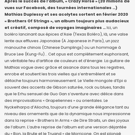
Après le succès de l’album, « Crazy Horse » (20 millions de
vues sur Facebook, des tournées internationales …)
Mathias Duplessy et ses acolytes sortent en février 2020
« Brothers Of Strings », un album toujours plus audacieux
et créatif, composé de voyages imaginaires …
Ici, un
boléro lancinant aux épices d’Asie (Texas Boléro), là, une valse
lente aux effluves Japonaise (A Japanese in Paris), un jazz
manouche chinois (Chinese Dumplings) ou un hommage à
Bruce Lee (Kung-Fu)… Cet opus est complètement euphorisant,
un véritable feu d’artifice de couleurs et d’énergie. La guitare de
Mathias vogue avec grâce et aisance dans tous les registres,
enrobe et soutient les trois vielles qui s’entremêlent et se
détache toujours harmonieusement. Le Vielle mongole d’Epi a
souvent des accents de Gibson saturée, rock ou blues, tandis
que le Erhu sensuel de Guo Gan s’aventure avec délice dans
des improvisations « Grapeliennes » ou orientales. Le
Nyckelharpa d’Aliocha, toujours d’une grande élégance tant au
niveau des ornements que de la dynamique nous impressionne
dans la reprise « Brothers In Arms » de Dire Straits, un des joyaux
de l’album. L’autre reprise de l’album est une version déjantée
du « Bon, la Brute et le Truand » de Morricone. On est plongé