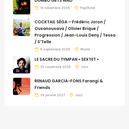
DUMBO GETS MAD
19 novembre 2026
Pop/Rock
COCKTAIL SÉGA – Frédéric Joron /
Ousanousava / Olivier Brique /
Progression / Jean-Louis Deny / Tessa
/ S’Telle
5 septembre 2026
World
LE SACRE DU TYMPAN « SEXTET »
25 novembre 2026
Jazz
RENAUD GARCIA-FONS Farangi &
Friends
29 janvier 2027
Jazz