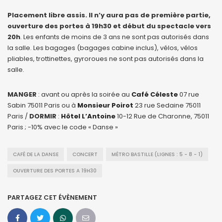
Placement libre assis.
Il n’y aura pas de première partie,
ouverture des portes à 19h30 et début du spectacle vers
20h
. Les enfants de moins de 3 ans ne sont pas autorisés dans
la salle. Les bagages (bagages cabine inclus), vélos, vélos
pliables, trottinettes, gyroroues ne sont pas autorisés dans la
salle.
MANGER
: avant ou après la soirée au
Café Céleste
07 rue
Sabin 75011 Paris ou à
Monsieur Poirot
23 rue Sedaine 75011
Paris /
DORMIR
:
Hôtel L’Antoine
10-12 Rue de Charonne, 75011
Paris ; -10% avec le code « Danse »
CAFÉ DE LA DANSE
CONCERT
MÉTRO BASTILLE (LIGNES : 5 - 8 - 1)
OUVERTURE DES PORTES A 19H30
PARTAGEZ CET ÉVÈNEMENT