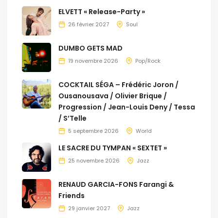
ELVETT « Release-Party »
26 février 2027
Soul
DUMBO GETS MAD
19 novembre 2026
Pop/Rock
COCKTAIL SÉGA – Frédéric Joron /
Ousanousava / Olivier Brique /
Progression / Jean-Louis Deny / Tessa
/ S’Telle
5 septembre 2026
World
LE SACRE DU TYMPAN « SEXTET »
25 novembre 2026
Jazz
RENAUD GARCIA-FONS Farangi &
Friends
29 janvier 2027
Jazz