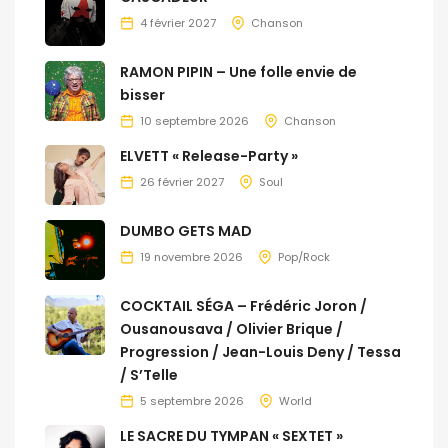
4 février 2027
Chanson
RAMON PIPIN – Une folle envie de
bisser
10 septembre 2026
Chanson
ELVETT « Release-Party »
26 février 2027
Soul
DUMBO GETS MAD
19 novembre 2026
Pop/Rock
COCKTAIL SÉGA – Frédéric Joron /
Ousanousava / Olivier Brique /
Progression / Jean-Louis Deny / Tessa
/ S’Telle
5 septembre 2026
World
LE SACRE DU TYMPAN « SEXTET »