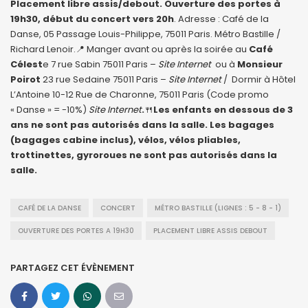
Placement libre assis/debout. Ouverture des portes à
19h30, début du concert vers 20h
. Adresse : Café de la
Danse, 05 Passage Louis-Philippe, 75011 Paris. Métro Bastille /
Richard Lenoir.📍 Manger avant ou après la soirée au
Café
Célest
e 7 rue Sabin 75011 Paris –
Site Internet
ou à
Monsieur
Poirot
23 rue Sedaine 75011 Paris –
Site Internet
/ Dormir à Hôtel
L’Antoine 10-12 Rue de Charonne, 75011 Paris (Code promo
« Danse » = -10%)
Site Internet
.
🍴
Les enfants en dessous de 3
ans ne sont pas autorisés dans la salle. Les bagages
(bagages cabine inclus), vélos, vélos pliables,
trottinettes, gyroroues ne sont pas autorisés dans la
salle.
CAFÉ DE LA DANSE
CONCERT
MÉTRO BASTILLE (LIGNES : 5 - 8 - 1)
OUVERTURE DES PORTES A 19H30
PLACEMENT LIBRE ASSIS DEBOUT
PARTAGEZ CET ÉVÈNEMENT