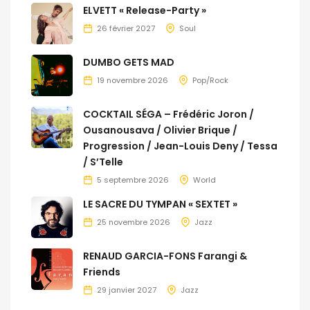
ELVETT « Release-Party »
26 février 2027
Soul
DUMBO GETS MAD
19 novembre 2026
Pop/Rock
COCKTAIL SÉGA – Frédéric Joron /
Ousanousava / Olivier Brique /
Progression / Jean-Louis Deny / Tessa
/ S’Telle
5 septembre 2026
World
LE SACRE DU TYMPAN « SEXTET »
25 novembre 2026
Jazz
RENAUD GARCIA-FONS Farangi &
Friends
29 janvier 2027
Jazz