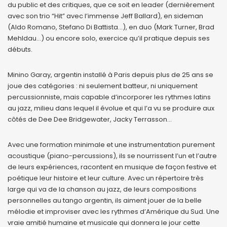
du public et des critiques, que ce soit en leader (dernièrement
avec son trio “Hit” avec l’immense Jeff Ballard), en sideman
(Aldo Romano, Stefano Di Battista…), en duo (Mark Turner, Brad
Mehldau…) ou encore solo, exercice qu’il pratique depuis ses
débuts.
Minino Garay, argentin installé à Paris depuis plus de 25 ans se
joue des catégories : ni seulement batteur, ni uniquement
percussionniste, mais capable d’incorporer les rythmes latins
au jazz, milieu dans lequel il évolue et qui l’a vu se produire aux
côtés de Dee Dee Bridgewater, Jacky Terrasson…
Avec une formation minimale et une instrumentation purement
acoustique (piano-percussions), ils se nourrissent l’un et l’autre
de leurs expériences, racontent en musique de façon festive et
poétique leur histoire et leur culture. Avec un répertoire très
large qui va de la chanson au jazz, de leurs compositions
personnelles au tango argentin, ils aiment jouer de la belle
mélodie et improviser avec les rythmes d’Amérique du Sud. Une
vraie amitié humaine et musicale qui donnera le jour cette