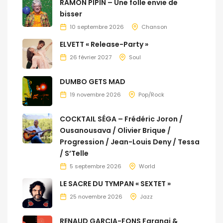
RAMON PIPIN – Une folle envie de
bisser
10 septembre 2026
Chanson
ELVETT « Release-Party »
26 février 2027
Soul
DUMBO GETS MAD
19 novembre 2026
Pop/Rock
COCKTAIL SÉGA – Frédéric Joron /
Ousanousava / Olivier Brique /
Progression / Jean-Louis Deny / Tessa
/ S’Telle
5 septembre 2026
World
LE SACRE DU TYMPAN « SEXTET »
25 novembre 2026
Jazz
RENAUD GARCIA-FONS Farangi &