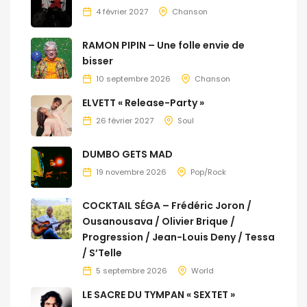
4 février 2027
Chanson
RAMON PIPIN – Une folle envie de
bisser
10 septembre 2026
Chanson
ELVETT « Release-Party »
26 février 2027
Soul
DUMBO GETS MAD
19 novembre 2026
Pop/Rock
COCKTAIL SÉGA – Frédéric Joron /
Ousanousava / Olivier Brique /
Progression / Jean-Louis Deny / Tessa
/ S’Telle
5 septembre 2026
World
LE SACRE DU TYMPAN « SEXTET »