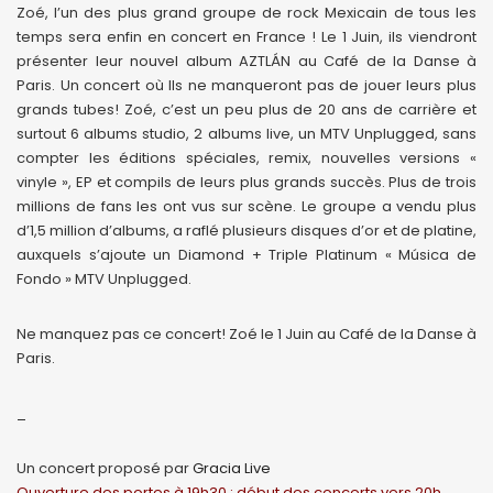
Zoé, l’un des plus grand groupe de rock Mexicain de tous les
temps sera enfin en concert en France ! Le 1 Juin, ils viendront
présenter leur nouvel album AZTLÁN au Café de la Danse à
Paris. Un concert où Ils ne manqueront pas de jouer leurs plus
grands tubes! Zoé, c’est un peu plus de 20 ans de carrière et
surtout 6 albums studio, 2 albums live, un MTV Unplugged, sans
compter les éditions spéciales, remix, nouvelles versions «
vinyle », EP et compils de leurs plus grands succès. Plus de trois
millions de fans les ont vus sur scène. Le groupe a vendu plus
d’1,5 million d’albums, a raflé plusieurs disques d’or et de platine,
auxquels s’ajoute un Diamond + Triple Platinum « Música de
Fondo » MTV Unplugged.
Ne manquez pas ce concert! Zoé le 1 Juin au Café de la Danse à
Paris.
_
Un concert proposé par
Gracia Live
Ouverture des portes à 19h30 ; début des concerts vers 20h