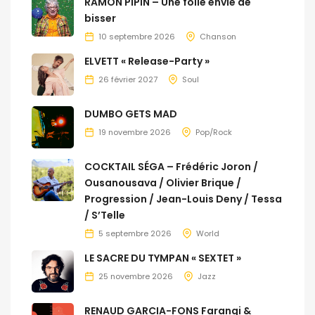
RAMON PIPIN – Une folle envie de
bisser
10 septembre 2026
Chanson
ELVETT « Release-Party »
26 février 2027
Soul
DUMBO GETS MAD
19 novembre 2026
Pop/Rock
COCKTAIL SÉGA – Frédéric Joron /
Ousanousava / Olivier Brique /
Progression / Jean-Louis Deny / Tessa
/ S’Telle
5 septembre 2026
World
LE SACRE DU TYMPAN « SEXTET »
25 novembre 2026
Jazz
RENAUD GARCIA-FONS Farangi &