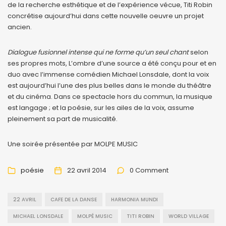
de la recherche esthétique et de l’expérience vécue, Titi Robin
concrétise aujourd’hui dans cette nouvelle oeuvre un projet
ancien.
Dialogue fusionnel intense qui ne forme qu’un seul chant
selon
ses propres mots, L’ombre d’une source a été conçu pour et en
duo avec l’immense comédien Michael Lonsdale, dont la voix
est aujourd’hui l’une des plus belles dans le monde du théâtre
et du cinéma. Dans ce spectacle hors du commun, la musique
est langage ; et la poésie, sur les ailes de la voix, assume
pleinement sa part de musicalité.
Une soirée présentée par MOLPE MUSIC
poésie
22 avril 2014
0 Comment
22 AVRIL
CAFE DE LA DANSE
HARMONIA MUNDI
MICHAEL LONSDALE
MOLPÉ MUSIC
TITI ROBIN
WORLD VILLAGE