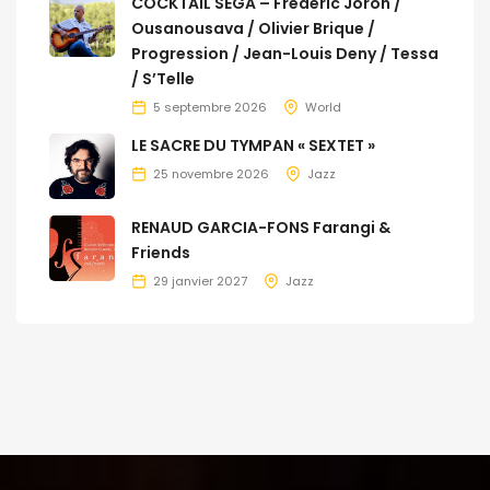
COCKTAIL SÉGA – Frédéric Joron /
Ousanousava / Olivier Brique /
Progression / Jean-Louis Deny / Tessa
/ S’Telle
5 septembre 2026
World
LE SACRE DU TYMPAN « SEXTET »
25 novembre 2026
Jazz
RENAUD GARCIA-FONS Farangi &
Friends
29 janvier 2027
Jazz