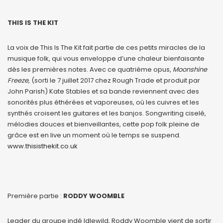
THIS IS THE KIT
La voix de This Is The Kit fait partie de ces petits miracles de la
musique folk, qui vous enveloppe d’une chaleur bienfaisante
dès les premières notes. Avec ce quatrième opus,
Moonshine
Freeze
, (sorti le 7 juillet 2017 chez Rough Trade et produit par
John Parish) Kate Stables et sa bande reviennent avec des
sonorités plus éthérées et vaporeuses, où les cuivres et les
synthés croisent les guitares et les banjos. Songwriting ciselé,
mélodies douces et bienveillantes, cette pop folk pleine de
grâce est en live un moment où le temps se suspend.
www.thisisthekit.co.uk
Première partie :
RODDY WOOMBLE
Leader du groupe indé Idlewild, Roddy Woomble vient de sortir