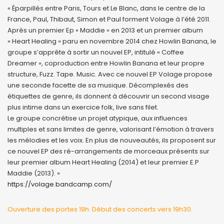
« Éparpillés entre Paris, Tours et Le Blanc, dans le centre de la
France, Paul, Thibaut, Simon et Paul forment Volage à l’été 2011.
Après un premier Ep « Maddie » en 2013 et un premier album
« Heart Healing » paru en novembre 2014 chez Howlin Banana, le
groupe s’apprête à sortir un nouvel EP, intitulé « Coffee
Dreamer », coproduction entre Howlin Banana et leur propre
structure, Fuzz. Tape. Music. Avec ce nouvel EP Volage propose
une seconde facette de sa musique. Décomplexés des
étiquettes de genre, ils donnent à découvrir un second visage
plus intime dans un exercice folk, live sans filet.
Le groupe concrétise un projet atypique, aux influences
multiples et sans limites de genre, valorisant l’émotion à travers
les mélodies et les voix. En plus de nouveautés, ils proposent sur
ce nouvel EP des ré-arrangements de morceaux présents sur
leur premier album Heart Healing (2014) et leur premier E.P
Maddie (2013). »
https://volage.bandcamp.com/
Ouverture des portes 19h. Début des concerts vers 19h30.