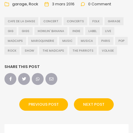
garage
Rock
3 mars 2016
0 Comment
CAFE DE LA DANSE
CONCERT
CONCERTS
FOLK
GARAGE
GIG
GIGS
HOWLIN' BANANA
INDIE
LABEL
LIVE
MADCAPS
MAROQUINERIE
MUSIC
MUSICA
PARIS
POP
ROCK
SHOW
THE MADCAPS
THE PARROTS
VOLAGE
SHARE THIS POST
PREVIOUS POST
NEXT POST