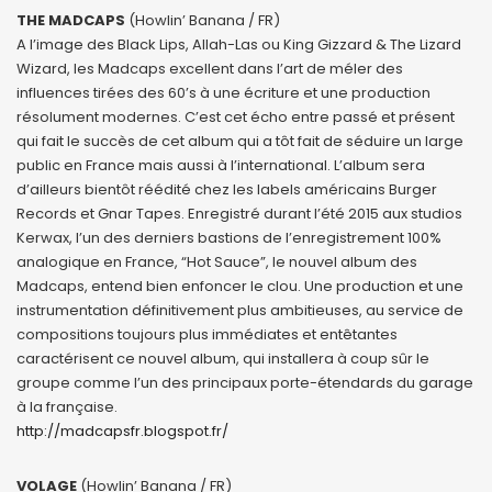
THE MADCAPS
(Howlin’ Banana / FR)
A l’image des Black Lips, Allah-Las ou King Gizzard & The Lizard
Wizard, les Madcaps excellent dans l’art de méler des
influences tirées des 60’s à une écriture et une production
résolument modernes. C’est cet écho entre passé et présent
qui fait le succès de cet album qui a tôt fait de séduire un large
public en France mais aussi à l’international. L’album sera
d’ailleurs bientôt réédité chez les labels américains Burger
Records et Gnar Tapes. Enregistré durant l’été 2015 aux studios
Kerwax, l’un des derniers bastions de l’enregistrement 100%
analogique en France, “Hot Sauce”, le nouvel album des
Madcaps, entend bien enfoncer le clou. Une production et une
instrumentation définitivement plus ambitieuses, au service de
compositions toujours plus immédiates et entêtantes
caractérisent ce nouvel album, qui installera à coup sûr le
groupe comme l’un des principaux porte-étendards du garage
à la française.
http://madcapsfr.blogspot.fr/
VOLAGE
(Howlin’ Banana / FR)