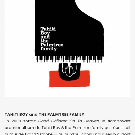
TAHITI BOY and THE PALMTREE FAMILY
En 2008 sortait
Good Children Go To Heaven
, le flamboyant
premier album de Tahiti Boy & the Palmtree family qui réunissait
autour de David Sztanke — aujourd’hui connu pour ses b.o. dont