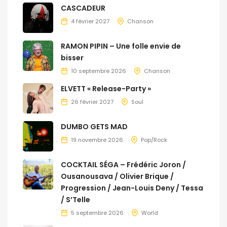
CASCADEUR
4 février 2027
Chanson
RAMON PIPIN – Une folle envie de
bisser
10 septembre 2026
Chanson
ELVETT « Release-Party »
26 février 2027
Soul
DUMBO GETS MAD
19 novembre 2026
Pop/Rock
COCKTAIL SÉGA – Frédéric Joron /
Ousanousava / Olivier Brique /
Progression / Jean-Louis Deny / Tessa
/ S’Telle
5 septembre 2026
World