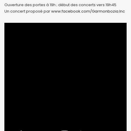
Ouverture des portes à 19h ; début des concerts vers 19h45
Un concert proposé par
www.facebook.com/Garmonbozia.Inc