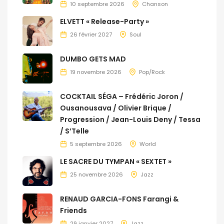
10 septembre 2026
Chanson
ELVETT « Release-Party »
26 février 2027
Soul
DUMBO GETS MAD
19 novembre 2026
Pop/Rock
COCKTAIL SÉGA – Frédéric Joron /
Ousanousava / Olivier Brique /
Progression / Jean-Louis Deny / Tessa
/ S’Telle
5 septembre 2026
World
LE SACRE DU TYMPAN « SEXTET »
25 novembre 2026
Jazz
RENAUD GARCIA-FONS Farangi &
Friends
29 janvier 2027
Jazz