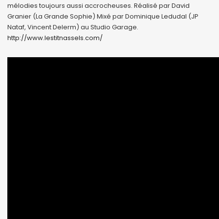
mélodies toujours aussi accrocheuses. Réalisé par David
Granier (La Grande Sophie) Mixé par Dominique Ledudal (JP
Nataf, Vincent Delerm) au Studio Garage.
http://www.lestitnassels.com/