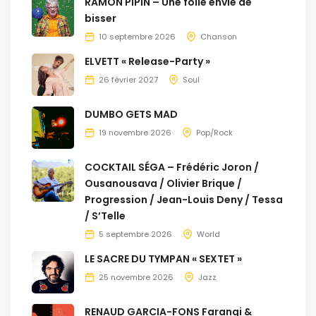
RAMON PIPIN – Une folle envie de
bisser
10 septembre 2026
Chanson
ELVETT « Release-Party »
26 février 2027
Soul
DUMBO GETS MAD
19 novembre 2026
Pop/Rock
COCKTAIL SÉGA – Frédéric Joron /
Ousanousava / Olivier Brique /
Progression / Jean-Louis Deny / Tessa
/ S’Telle
5 septembre 2026
World
LE SACRE DU TYMPAN « SEXTET »
25 novembre 2026
Jazz
RENAUD GARCIA-FONS Farangi &