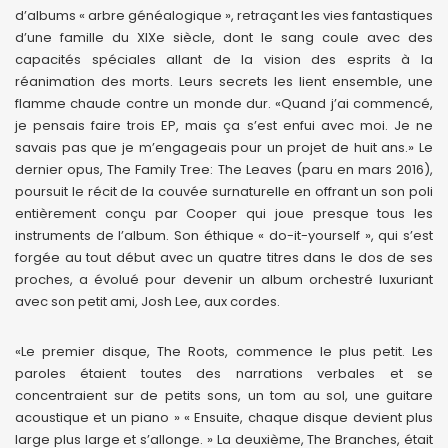
d’albums « arbre généalogique », retraçant les vies fantastiques
d’une famille du XIXe siècle, dont le sang coule avec des
capacités spéciales allant de la vision des esprits à la
réanimation des morts. Leurs secrets les lient ensemble, une
flamme chaude contre un monde dur. «Quand j’ai commencé,
je pensais faire trois EP, mais ça s’est enfui avec moi. Je ne
savais pas que je m’engageais pour un projet de huit ans.» Le
dernier opus, The Family Tree: The Leaves (paru en mars 2016),
poursuit le récit de la couvée surnaturelle en offrant un son poli
entièrement conçu par Cooper qui joue presque tous les
instruments de l’album. Son éthique « do-it-yourself », qui s’est
forgée au tout début avec un quatre titres dans le dos de ses
proches, a évolué pour devenir un album orchestré luxuriant
avec son petit ami, Josh Lee, aux cordes.
«Le premier disque, The Roots, commence le plus petit. Les
paroles étaient toutes des narrations verbales et se
concentraient sur de petits sons, un tom au sol, une guitare
acoustique et un piano » « Ensuite, chaque disque devient plus
large plus large et s’allonge. » La deuxième, The Branches, était