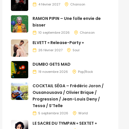
4 février 2027
Chanson
RAMON PIPIN – Une folle envie de
bisser
10 septembre 2026
Chanson
ELVETT « Release-Party »
26 février 2027
Soul
DUMBO GETS MAD
19 novembre 2026
Pop/Rock
COCKTAIL SÉGA – Frédéric Joron /
Ousanousava / Olivier Brique /
Progression / Jean-Louis Deny /
Tessa / S’Telle
5 septembre 2026
World
LE SACRE DU TYMPAN « SEXTET »