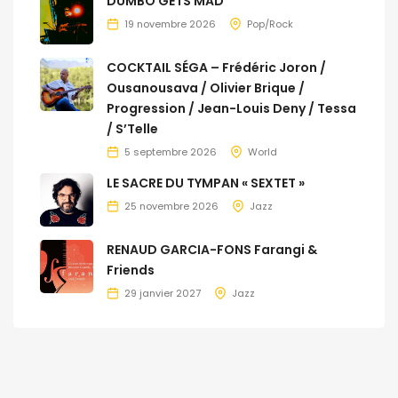
DUMBO GETS MAD
19 novembre 2026
Pop/Rock
COCKTAIL SÉGA – Frédéric Joron /
Ousanousava / Olivier Brique /
Progression / Jean-Louis Deny / Tessa
/ S’Telle
5 septembre 2026
World
LE SACRE DU TYMPAN « SEXTET »
25 novembre 2026
Jazz
RENAUD GARCIA-FONS Farangi &
Friends
29 janvier 2027
Jazz