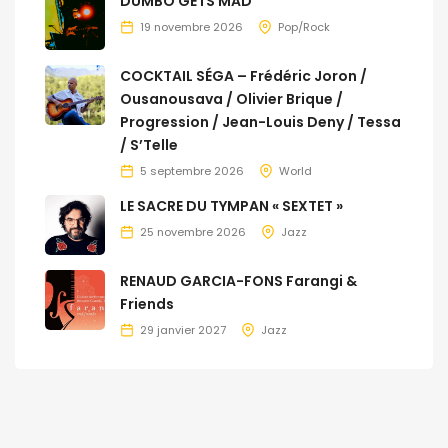
DUMBO GETS MAD
19 novembre 2026
Pop/Rock
COCKTAIL SÉGA – Frédéric Joron /
Ousanousava / Olivier Brique /
Progression / Jean-Louis Deny / Tessa
/ S’Telle
5 septembre 2026
World
LE SACRE DU TYMPAN « SEXTET »
25 novembre 2026
Jazz
RENAUD GARCIA-FONS Farangi &
Friends
29 janvier 2027
Jazz