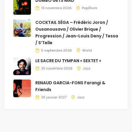
DUMBO GETS MAD
19 novembre 2026
Pop/Rock
COCKTAIL SÉGA – Frédéric Joron /
Ousanousava / Olivier Brique /
Progression / Jean-Louis Deny / Tessa
/ S’Telle
5 septembre 2026
World
LE SACRE DU TYMPAN « SEXTET »
25 novembre 2026
Jazz
RENAUD GARCIA-FONS Farangi &
Friends
29 janvier 2027
Jazz