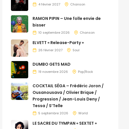
4 février 2027
Chanson
RAMON PIPIN – Une folle envie de
bisser
10 septembre 2026
Chanson
ELVETT « Release-Party »
26 février 2027
Soul
DUMBO GETS MAD
19 novembre 2026
Pop/Rock
COCKTAIL SÉGA – Frédéric Joron /
Ousanousava / Olivier Brique /
Progression / Jean-Louis Deny /
Tessa / S’Telle
5 septembre 2026
World
LE SACRE DU TYMPAN « SEXTET »