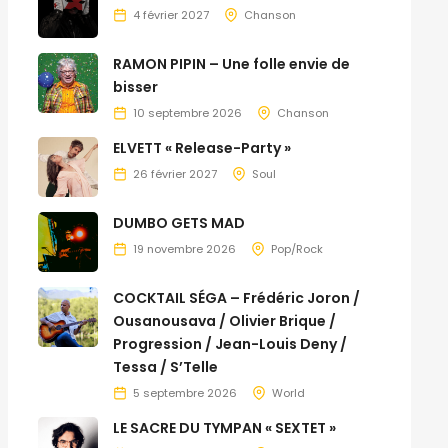
4 février 2027
Chanson
RAMON PIPIN – Une folle envie de
bisser
10 septembre 2026
Chanson
ELVETT « Release-Party »
26 février 2027
Soul
DUMBO GETS MAD
19 novembre 2026
Pop/Rock
COCKTAIL SÉGA – Frédéric Joron /
Ousanousava / Olivier Brique /
Progression / Jean-Louis Deny /
Tessa / S’Telle
5 septembre 2026
World
LE SACRE DU TYMPAN « SEXTET »