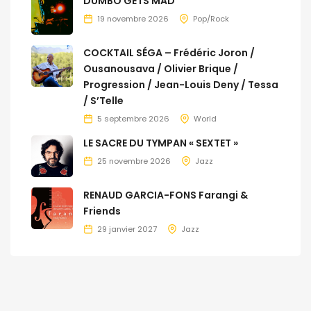
DUMBO GETS MAD
19 novembre 2026
Pop/Rock
COCKTAIL SÉGA – Frédéric Joron /
Ousanousava / Olivier Brique /
Progression / Jean-Louis Deny / Tessa
/ S’Telle
5 septembre 2026
World
LE SACRE DU TYMPAN « SEXTET »
25 novembre 2026
Jazz
RENAUD GARCIA-FONS Farangi &
Friends
29 janvier 2027
Jazz