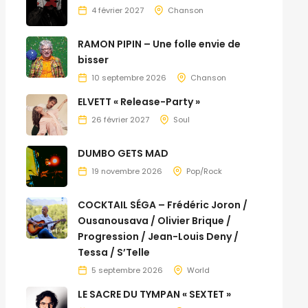
4 février 2027
Chanson
RAMON PIPIN – Une folle envie de
bisser
10 septembre 2026
Chanson
ELVETT « Release-Party »
26 février 2027
Soul
DUMBO GETS MAD
19 novembre 2026
Pop/Rock
COCKTAIL SÉGA – Frédéric Joron /
Ousanousava / Olivier Brique /
Progression / Jean-Louis Deny /
Tessa / S’Telle
5 septembre 2026
World
LE SACRE DU TYMPAN « SEXTET »