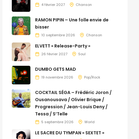
4 février 2027
Chanson
RAMON PIPIN – Une folle envie de
bisser
10 septembre 2026
Chanson
ELVETT « Release-Party »
26 février 2027
Soul
DUMBO GETS MAD
19 novembre 2026
Pop/Rock
COCKTAIL SÉGA – Frédéric Joron /
Ousanousava / Olivier Brique /
Progression / Jean-Louis Deny /
Tessa / S’Telle
5 septembre 2026
World
LE SACRE DU TYMPAN « SEXTET »