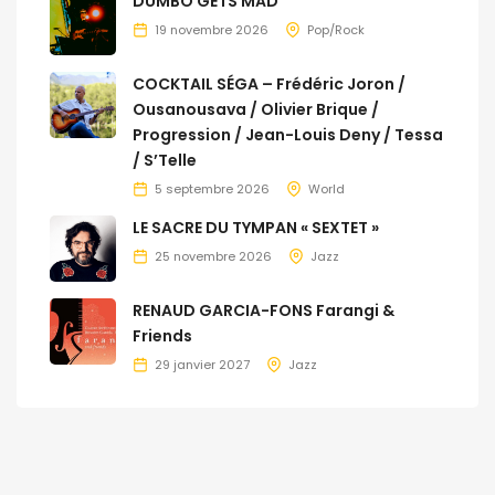
DUMBO GETS MAD
19 novembre 2026
Pop/Rock
COCKTAIL SÉGA – Frédéric Joron /
Ousanousava / Olivier Brique /
Progression / Jean-Louis Deny / Tessa
/ S’Telle
5 septembre 2026
World
LE SACRE DU TYMPAN « SEXTET »
25 novembre 2026
Jazz
RENAUD GARCIA-FONS Farangi &
Friends
29 janvier 2027
Jazz